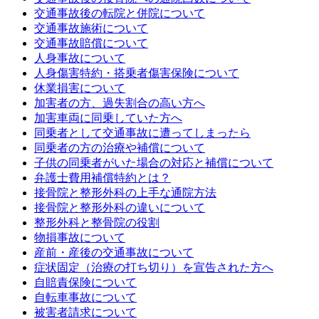
交通事故後の転院と併院について
交通事故施術について
交通事故賠償について
人身事故について
人身傷害特約・搭乗者傷害保険について
休業損害について
加害者の方、過失割合の高い方へ
加害車両に同乗していた方へ
同乗者として交通事故に遭ってしまったら
同乗者の方の治療や補償について
子供の同乗者がいた場合の対応と補償について
弁護士費用補償特約とは？
接骨院と整形外科の上手な通院方法
接骨院と整形外科の違いについて
整形外科と整骨院の役割
物損事故について
産前・産後の交通事故について
症状固定（治療の打ち切り）を宣告された方へ
自賠責保険について
自転車事故について
被害者請求について