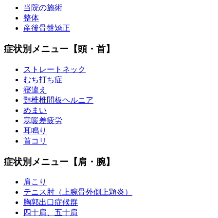
当院の施術
整体
産後骨盤矯正
症状別メニュー【頭・首】
ストレートネック
むち打ち症
寝違え
頸椎椎間板ヘルニア
めまい
寒暖差疲労
耳鳴り
首コリ
症状別メニュー【肩・腕】
肩こり
テニス肘（上腕骨外側上顆炎）
胸郭出口症候群
四十肩、五十肩