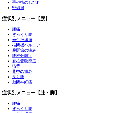
手や指のしびれ
野球肩
症状別メニュー【腰】
腰痛
ぎっくり腰
坐骨神経痛
椎間板ヘルニア
股関節の痛み
腰椎分離症
脊柱管狭窄症
猫背
背中の痛み
反り腰
肋間神経痛
症状別メニュー【膝・脚】
腰痛
ぎっくり腰