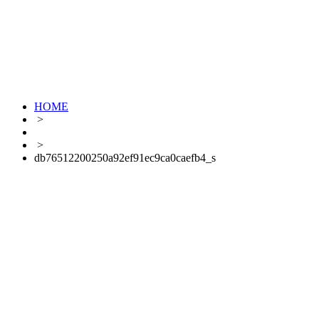
HOME
>
>
db76512200250a92ef91ec9ca0caefb4_s