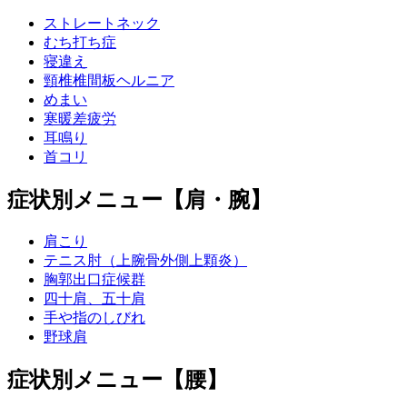
ストレートネック
むち打ち症
寝違え
頸椎椎間板ヘルニア
めまい
寒暖差疲労
耳鳴り
首コリ
症状別メニュー【肩・腕】
肩こり
テニス肘（上腕骨外側上顆炎）
胸郭出口症候群
四十肩、五十肩
手や指のしびれ
野球肩
症状別メニュー【腰】