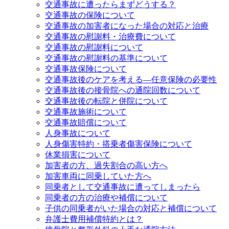
交通事故に遭ったらまずどうする？
交通事故の保険について
交通事故の加害者になった場合の対応と治療
交通事故の慰謝料・治療費について
交通事故の慰謝料について
交通事故の慰謝料の基準について
交通事故保険について
交通事故後のケアを考える—任意保険の必要性
交通事故後の接骨院への通院回数について
交通事故後の転院と併院について
交通事故施術について
交通事故賠償について
人身事故について
人身傷害特約・搭乗者傷害保険について
休業損害について
加害者の方、過失割合の高い方へ
加害車両に同乗していた方へ
同乗者として交通事故に遭ってしまったら
同乗者の方の治療や補償について
子供の同乗者がいた場合の対応と補償について
弁護士費用補償特約とは？