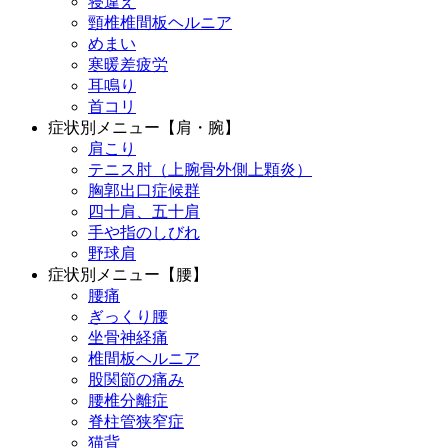
寝違え
頸椎椎間板ヘルニア
めまい
寒暖差疲労
耳鳴り
首コリ
症状別メニュー【肩・腕】
肩こり
テニス肘（上腕骨外側上顆炎）
胸郭出口症候群
四十肩、五十肩
手や指のしびれ
野球肩
症状別メニュー【腰】
腰痛
ぎっくり腰
坐骨神経痛
椎間板ヘルニア
股関節の痛み
腰椎分離症
脊柱管狭窄症
猫背