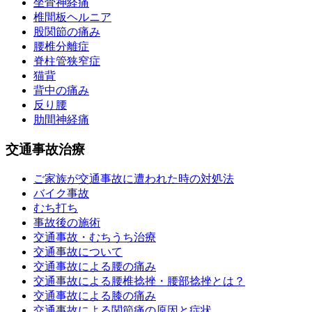
坐骨神経痛
椎間板ヘルニア
股関節の痛み
腰椎分離症
脊柱管狭窄症
猫背
背中の痛み
反り腰
肋間神経痛
交通事故治療
ご家族が交通事故に遭われた時の対処法
バイク事故
むち打ち
事故後の施術
交通事故・むちうち治療
交通事故について
交通事故による腰の痛み
交通事故による腰椎捻挫・腰部捻挫とは？
交通事故による膝の痛み
交通事故による関節痛の原因と症状