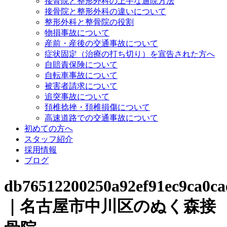
接骨院と整形外科の上手な通院方法
接骨院と整形外科の違いについて
整形外科と整骨院の役割
物損事故について
産前・産後の交通事故について
症状固定（治療の打ち切り）を宣告された方へ
自賠責保険について
自転車事故について
被害者請求について
追突事故について
頚椎捻挫・頚椎損傷について
高速道路での交通事故について
初めての方へ
スタッフ紹介
採用情報
ブログ
db76512200250a92ef91ec9ca0ca
｜名古屋市中川区のぬく森接