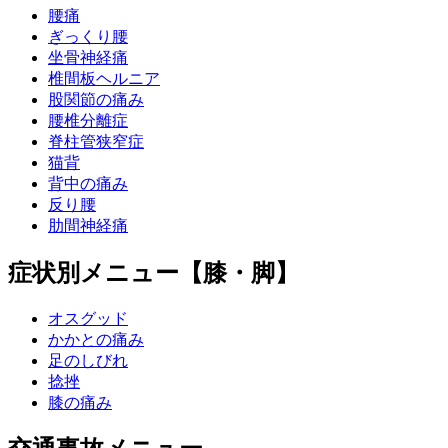
腰痛
ぎっくり腰
坐骨神経痛
椎間板ヘルニア
股関節の痛み
腰椎分離症
脊柱管狭窄症
猫背
背中の痛み
反り腰
肋間神経痛
症状別メニュー【膝・脚】
オスグッド
かかとの痛み
足のしびれ
捻挫
膝の痛み