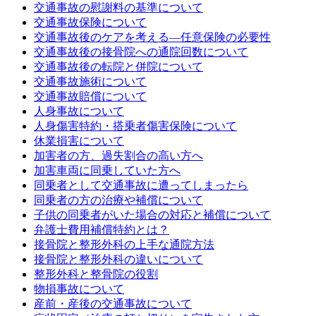
交通事故の慰謝料の基準について
交通事故保険について
交通事故後のケアを考える—任意保険の必要性
交通事故後の接骨院への通院回数について
交通事故後の転院と併院について
交通事故施術について
交通事故賠償について
人身事故について
人身傷害特約・搭乗者傷害保険について
休業損害について
加害者の方、過失割合の高い方へ
加害車両に同乗していた方へ
同乗者として交通事故に遭ってしまったら
同乗者の方の治療や補償について
子供の同乗者がいた場合の対応と補償について
弁護士費用補償特約とは？
接骨院と整形外科の上手な通院方法
接骨院と整形外科の違いについて
整形外科と整骨院の役割
物損事故について
産前・産後の交通事故について