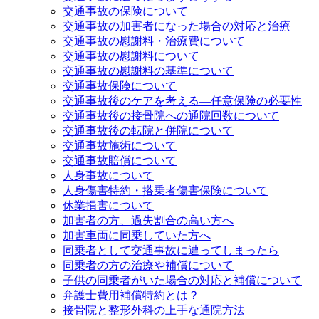
交通事故の保険について
交通事故の加害者になった場合の対応と治療
交通事故の慰謝料・治療費について
交通事故の慰謝料について
交通事故の慰謝料の基準について
交通事故保険について
交通事故後のケアを考える—任意保険の必要性
交通事故後の接骨院への通院回数について
交通事故後の転院と併院について
交通事故施術について
交通事故賠償について
人身事故について
人身傷害特約・搭乗者傷害保険について
休業損害について
加害者の方、過失割合の高い方へ
加害車両に同乗していた方へ
同乗者として交通事故に遭ってしまったら
同乗者の方の治療や補償について
子供の同乗者がいた場合の対応と補償について
弁護士費用補償特約とは？
接骨院と整形外科の上手な通院方法