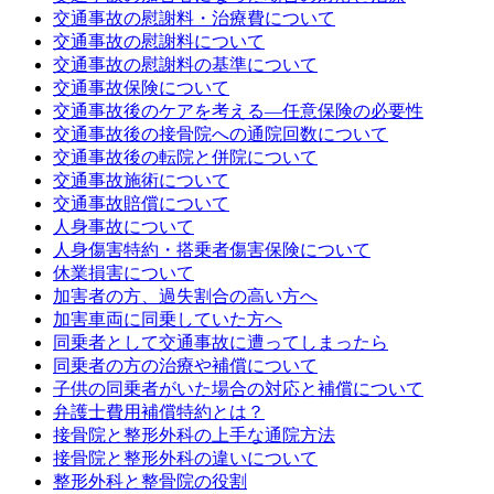
交通事故の慰謝料・治療費について
交通事故の慰謝料について
交通事故の慰謝料の基準について
交通事故保険について
交通事故後のケアを考える—任意保険の必要性
交通事故後の接骨院への通院回数について
交通事故後の転院と併院について
交通事故施術について
交通事故賠償について
人身事故について
人身傷害特約・搭乗者傷害保険について
休業損害について
加害者の方、過失割合の高い方へ
加害車両に同乗していた方へ
同乗者として交通事故に遭ってしまったら
同乗者の方の治療や補償について
子供の同乗者がいた場合の対応と補償について
弁護士費用補償特約とは？
接骨院と整形外科の上手な通院方法
接骨院と整形外科の違いについて
整形外科と整骨院の役割