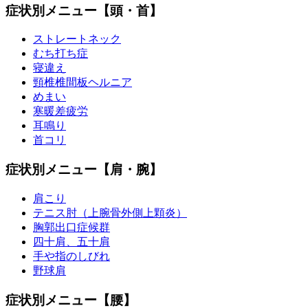
症状別メニュー【頭・首】
ストレートネック
むち打ち症
寝違え
頸椎椎間板ヘルニア
めまい
寒暖差疲労
耳鳴り
首コリ
症状別メニュー【肩・腕】
肩こり
テニス肘（上腕骨外側上顆炎）
胸郭出口症候群
四十肩、五十肩
手や指のしびれ
野球肩
症状別メニュー【腰】