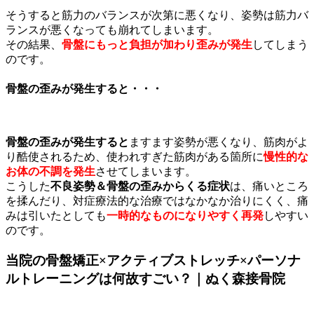
そうすると筋力のバランスが次第に悪くなり、姿勢は筋力バ
ランスが悪くなっても崩れてしまいます。
その結果、
骨盤にもっと負担が加わり歪みが発生
してしまう
のです。
骨盤の歪みが発生すると・・・
骨盤の歪みが発生すると
ますます姿勢が悪くなり、筋肉がよ
り酷使されるため、使われすぎた筋肉がある箇所に
慢性的な
お体の不調を発生
させてしまいます。
こうした
不良姿勢＆骨盤の歪みからくる症状
は、痛いところ
を揉んだり、対症療法的な治療ではなかなか治りにくく、痛
みは引いたとしても
一時的なものになりやすく再発
しやすい
のです。
当院の骨盤矯正×アクティブストレッチ×パーソナ
ルトレーニングは何故すごい？｜ぬく森接骨院