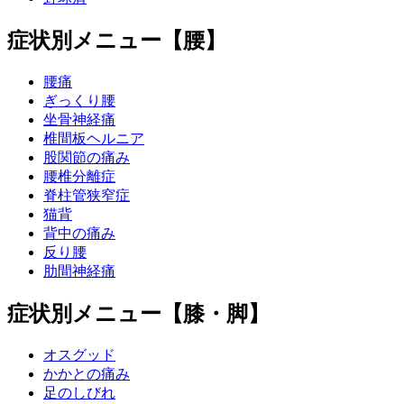
症状別メニュー【腰】
腰痛
ぎっくり腰
坐骨神経痛
椎間板ヘルニア
股関節の痛み
腰椎分離症
脊柱管狭窄症
猫背
背中の痛み
反り腰
肋間神経痛
症状別メニュー【膝・脚】
オスグッド
かかとの痛み
足のしびれ