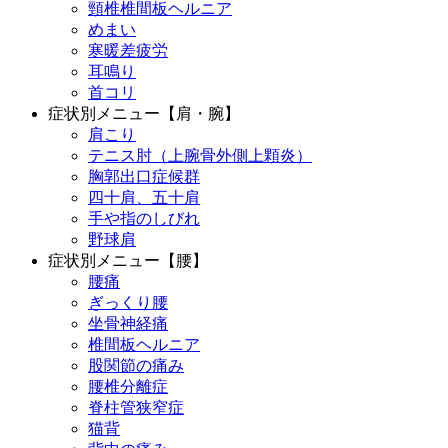
頸椎椎間板ヘルニア
めまい
寒暖差疲労
耳鳴り
首コリ
症状別メニュー【肩・腕】
肩こり
テニス肘（上腕骨外側上顆炎）
胸郭出口症候群
四十肩、五十肩
手や指のしびれ
野球肩
症状別メニュー【腰】
腰痛
ぎっくり腰
坐骨神経痛
椎間板ヘルニア
股関節の痛み
腰椎分離症
脊柱管狭窄症
猫背