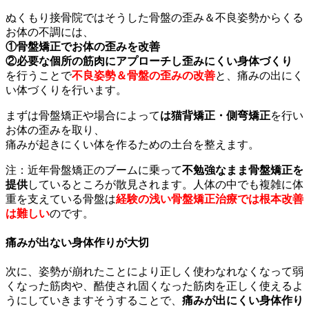
ぬくもり接骨院ではそうした骨盤の歪み＆不良姿勢からくる
お体の不調には、
①骨盤矯正でお体の歪みを改善
②必要な個所の筋肉にアプローチし歪みにくい身体づくり
を行うことで
不良姿勢＆骨盤の歪みの改善
と、痛みの出にく
い体づくりを行います。
まずは骨盤矯正や場合によって
は猫背矯正・側弯矯正
を行い
お体の歪みを取り、
痛みが起きにくい体を作るための土台を整えます。
注：近年骨盤矯正のブームに乗って
不勉強なまま骨盤矯正を
提供
しているところが散見されます。人体の中でも複雑に体
重を支えている骨盤は
経験の浅い骨盤矯正治療では根本改善
は難しい
のです。
痛みが出ない身体作りが大切
次に、姿勢が崩れたことにより正しく使わなれなくなって弱
くなった筋肉や、酷使され固くなった筋肉を正しく使えるよ
うにしていきますそうすることで、
痛みが出にくい身体作り