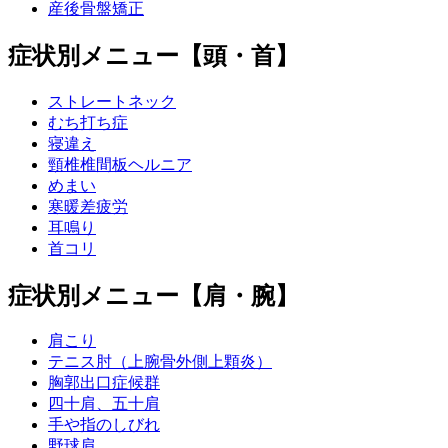
産後骨盤矯正
症状別メニュー【頭・首】
ストレートネック
むち打ち症
寝違え
頸椎椎間板ヘルニア
めまい
寒暖差疲労
耳鳴り
首コリ
症状別メニュー【肩・腕】
肩こり
テニス肘（上腕骨外側上顆炎）
胸郭出口症候群
四十肩、五十肩
手や指のしびれ
野球肩